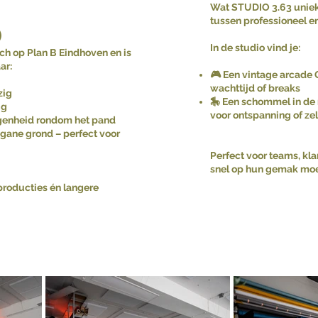
Wat STUDIO 3.63 uniek
tussen professioneel en
)
In de studio vind je:
ich op Plan B Eindhoven en is
ar:
🎮 Een vintage arcade 
wachttijd of breaks
zig
🎠 Een schommel in de 
ig
voor ontspanning of zel
genheid rondom het pand
gane grond – perfect voor
Perfect voor teams, kla
snel op hun gemak moe
 producties én langere