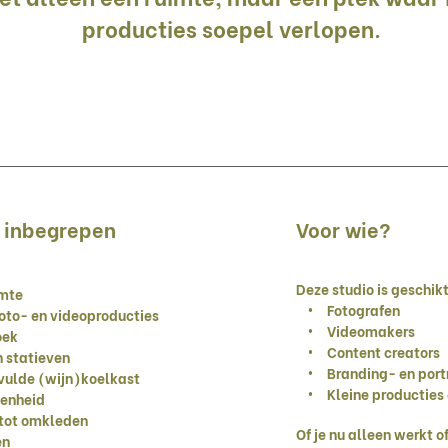
producties soepel verlopen.
& inbegrepen
Voor wie?
Deze studio is geschikt
imte
• Fotografen
to- en videoproducties
• Videomakers
oek
• Content creators
 statieven
• Branding- en port
ulde (wijn)koelkast
• Kleine producties e
enheid
tot omkleden
Of je nu alleen werkt 
en