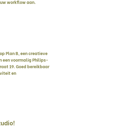
jouw workflow aan.
 op Plan B, een creatieve
in een voormalig Philips-
aat 19. Goed bereikbaar
viteit en
udio!