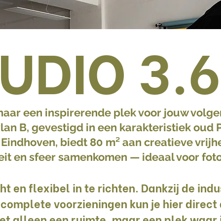
UDIO 3.
naar een inspirerende plek voor jouw volg
lan B, gevestigd in een karakteristiek oud
 Eindhoven, biedt 80 m² aan creatieve vrijh
eit en sfeer samenkomen — ideaal voor foto
cht en flexibel in te richten. Dankzij de ind
complete voorzieningen kun je hier direct
iet alleen een ruimte, maar een plek waar