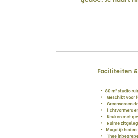
Faciliteiten 
•⁠ ⁠80 m² studio ru
• Geschikt voor fo
• Greenscreen d
• lichtvormers en
• Keuken met gev
• Ruime zitgeleg
• ⁠ Mogelijkheden 
• Thee inbegrep