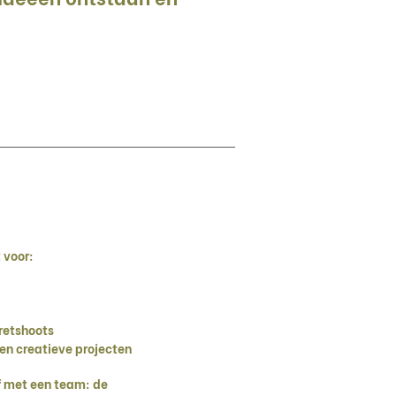
 voor:
retshoots
n creatieve projecten
of met een team: de