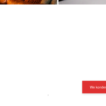
We konden 
;