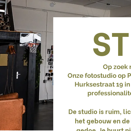
ST
Op zoek 
Onze fotostudio op P
Hurksestraat 19 in
professionalit
De studio is ruim, li
het gebouw en de 
gedoe. Je huurt n