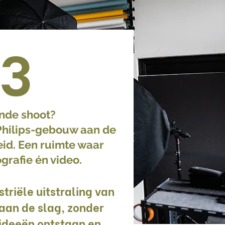
63
ende shoot?
 Philips-gebouw aan de
eid. Een ruimte waar
grafie én video.
ustriële uitstraling van
 aan de slag, zonder
 ideeën ontstaan en