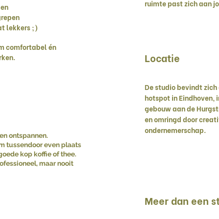
ruimte past zich aan 
pen
grepen
t lekkers ;)
om comfortabel én
Locatie
rken.
De studio bevindt zich
hotspot in Eindhoven, 
gebouw aan de Hurgstr
en omringd door creati
ondernemerschap.
f en ontspannen.
m tussendoor even plaats
oede kop koffie of thee.
ofessioneel, maar nooit
Meer dan een st