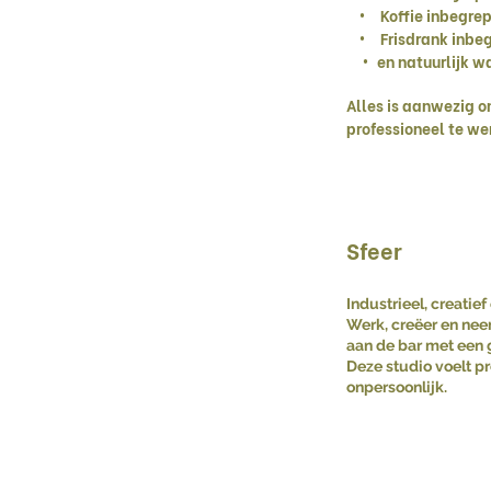
• Koffie inbegre
• Frisdrank inbe
•⁠ en natuurlijk wa
Alles is aanwezig 
professioneel te we
Sfeer
Industrieel, creatie
Werk, creëer en nee
aan de bar met een g
Deze studio voelt pr
onpersoonlijk.